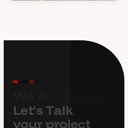
W
e
A
r
e
R
e
a
d
y
L
e
t
'
s
T
a
l
k
y
o
u
r
p
r
o
j
e
c
t