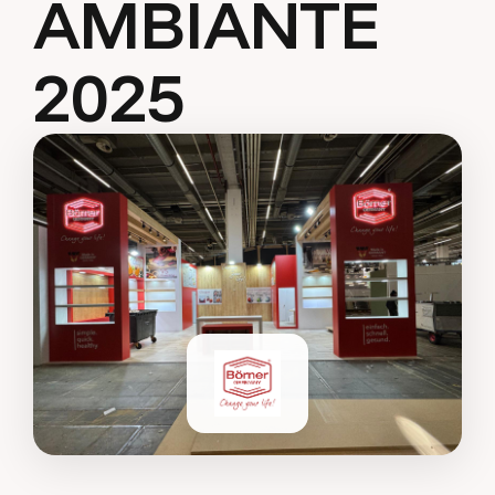
A
M
B
I
A
N
T
E
2
0
2
5