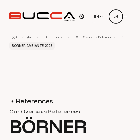
EN
Ana Sayfa
References
Our Overseas References
BÖRNER AMBIANTE 2025
References
Our Overseas References
B
Ö
R
N
E
R